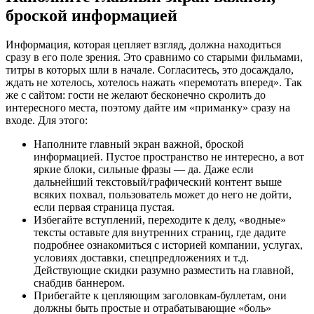
броской информацией
Информация, которая цепляет взгляд, должна находиться
сразу в его поле зрения. Это сравнимо со старыми фильмами,
титры в которых шли в начале. Согласитесь, это досаждало,
ждать не хотелось, хотелось нажать «перемотать вперед». Так
же с сайтом: гости не желают бесконечно скролить до
интересного места, поэтому дайте им «приманку» сразу на
входе. Для этого:
Наполните главный экран важной, броской
информацией. Пустое пространство не интересно, а вот
яркие блоки, сильные фразы — да. Даже если
дальнейший текстовый/графический контент выше
всяких похвал, пользователь может до него не дойти,
если первая страница пустая.
Избегайте вступлений, переходите к делу, «водные»
тексты оставьте для внутренних страниц, где дадите
подробнее ознакомиться с историей компании, услугах,
условиях доставки, спецпредложениях и т.д.
Действующие скидки разумно разместить на главной,
снабдив баннером.
Прибегайте к цепляющим заголовкам-буллетам, они
должны быть простые и отрабатывающие «боль»