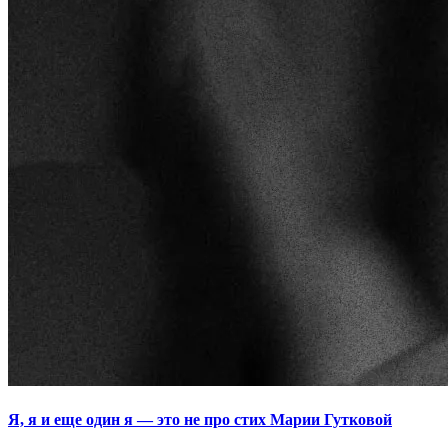
Я, я и еще один я — это не про стих Марии Гутковой