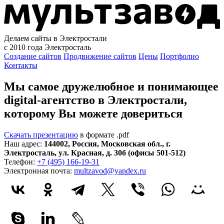
Делаем сайты в Электростали
с 2010 года
Электросталь
Создание сайтов
Продвижение сайтов
Цены
Портфолио
Контакты
Мы самое дружелюбное и понимающее
digital-агентство в Электростали,
которому
Вы можете довериться
Скачать презентацию
в формате .pdf
Наш адрес:
144002
,
Россия
,
Московская обл.
,
г.
Электросталь
,
ул. Красная, д. 30б (офисы 501-512)
Телефон:
+7 (495) 166-19-31
Электронная почта:
multzavod@yandex.ru