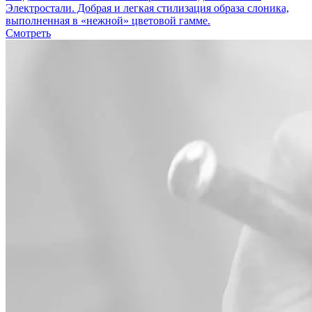
Электростали. Добрая и легкая стилизация образа слоника,
выполненная в «нежной» цветовой гамме.
Смотреть