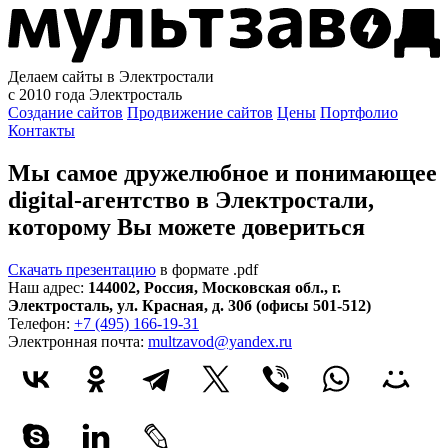
Делаем сайты в Электростали
с 2010 года
Электросталь
Создание сайтов
Продвижение сайтов
Цены
Портфолио
Контакты
Мы самое дружелюбное и понимающее
digital-агентство в Электростали,
которому
Вы можете довериться
Скачать презентацию
в формате .pdf
Наш адрес:
144002
,
Россия
,
Московская обл.
,
г.
Электросталь
,
ул. Красная, д. 30б (офисы 501-512)
Телефон:
+7 (495) 166-19-31
Электронная почта:
multzavod@yandex.ru