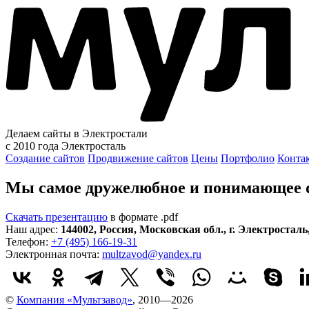
Делаем сайты в Электростали
с 2010 года
Электросталь
Создание сайтов
Продвижение сайтов
Цены
Портфолио
Конта
Мы самое дружелюбное и понимающее di
Скачать презентацию
в формате .pdf
Наш адрес:
144002
,
Россия
,
Московская обл.
,
г. Электросталь
Телефон:
+7 (495) 166-19-31
Электронная почта:
multzavod@yandex.ru
©
Компания «Мультзавод»
, 2010—2026