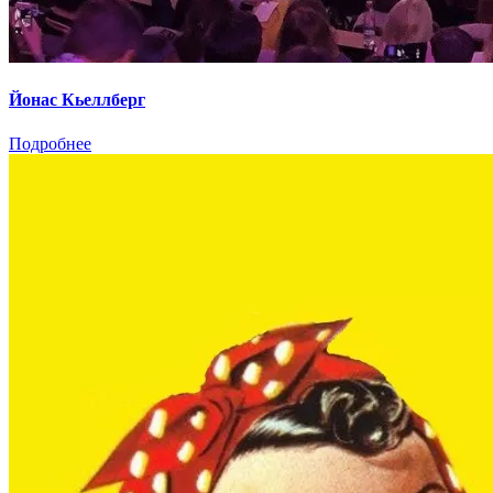
Йонас Кьеллберг
Подробнее