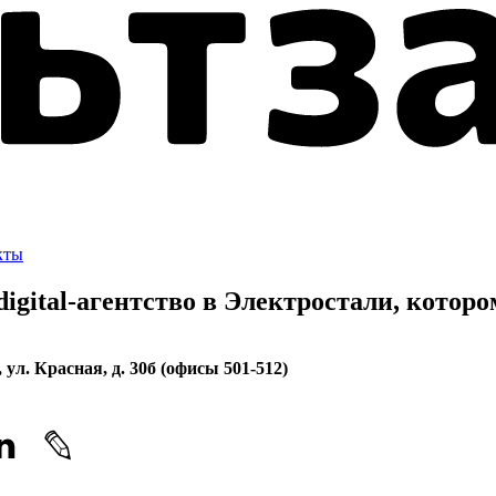
кты
gital-агентство в Электростали, котор
,
ул. Красная, д. 30б (офисы 501-512)