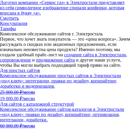
Логотип компании «Сервис газ» в Электростали представляет
из себя символичное изображение спирали конфорки, которая
вписана в букву «а».
Смотреть
Консультация
Тарифы
Комплексное обслуживание сайтов г. Электросталь
Первое, что хочет знать покупатель — это «цена вопроса».
Зачем
рассуждать о скидках или акционных предложениях, если
изначально неизвестна цена продукта?
Именно поэтому, мы
создали удобный прайс-лист на
создание сайта в Электростали
,
сопровождение
и
продвижение сайта
и другие наши услуги,
чтобы Вы могли выбрать подходящий тариф прямо на сайте.
Для простых сайтов
Комплексное обслуживание простых сайтов в Электростали
«под ключ»: интеграции, правки по дизайну, копирайтинг,
доработки и модернизация.
25 000.00
₽/месяц
19 000.00 ₽/месяц
Для сайтов с каталожной структурой
Комплексное обслуживание сайтов-каталогов в Электростали
«под ключ»: правки по дизайну, копирайтинг, оптимизация,
интеграции, доработки.
60 000.00
₽/месяц