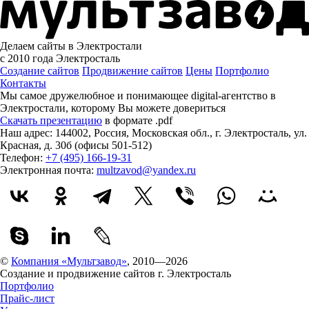
Делаем сайты в Электростали
с 2010 года
Электросталь
Создание сайтов
Продвижение сайтов
Цены
Портфолио
Контакты
Мы самое дружелюбное и понимающее digital-агентство в
Электростали, которому
Вы можете довериться
Скачать презентацию
в формате .pdf
Наш адрес:
144002
,
Россия
,
Московская обл.
,
г. Электросталь
,
ул.
Красная, д. 30б (офисы 501-512)
Телефон:
+7 (495) 166-19-31
Электронная почта:
multzavod@yandex.ru
©
Компания «Мультзавод»
, 2010—2026
Создание и продвижение сайтов г. Электросталь
Портфолио
Прайс-лист