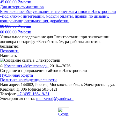
45 000.00 ₽/месяц
Для интернет-магазинов
Комплексное обслуживание интернет-магазинов в Электростали
«под ключ»: интеграции, модули оплаты, правки по дизайну,
копирайтинг, оптимизация, доработки.
80 000.00
₽/месяц
60 000.00 ₽/месяц
Уникальное предложение для Электростали:
при заключении
договора по тарифу «Беззаботный»
, разработка логотипа —
бесплатно!
Позвонить
Написать
©
Компания «Мультзавод»
, 2010—2026
Создание и продвижение сайтов в Электростали
Публичная оферта
Политика конфиденциальности
Наш адрес:
144002
,
Россия
,
Московская обл.
,
г. Электросталь
,
ул.
Красная, д. 30б (офисы 501-512)
Телефон:
+7 (495) 166-19-31
Электронная почта:
multzavod@yandex.ru