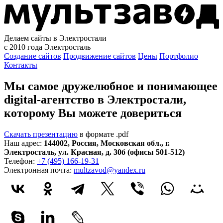
Делаем сайты в Электростали
с 2010 года
Электросталь
Создание сайтов
Продвижение сайтов
Цены
Портфолио
Контакты
Мы самое дружелюбное и понимающее
digital-агентство в Электростали,
которому
Вы можете довериться
Скачать презентацию
в формате .pdf
Наш адрес:
144002
,
Россия
,
Московская обл.
,
г.
Электросталь
,
ул. Красная, д. 30б (офисы 501-512)
Телефон:
+7 (495) 166-19-31
Электронная почта:
multzavod@yandex.ru