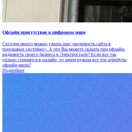
Офлайн присутствие в цифровом мире
Сегодня много можно узнать про «видимость сайта в
поисковых системах». А что Вы можете сказать про офлайн-
видимость своего бизнеса в Электростали? Если все так
сильно стремятся в онлайн, то зачем нужны все эти атрибуты
офлайн-мира?
Подробнее