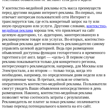
У контекстно-медийной рекламы есть масса преимуществ
перед другими видами интернет-рекламы. Во-первых, она
отвечает интересам пользователей сети Интернет и
транслируется там, где есть конкретный запрос на ту или
иную продукцию или услуги. Другими словами,
контекстно-
медийная реклама
хороша тем, что привлекает на сайт
целевую аудиторию, т.е. аудиторию, заинтересованную в
рекламируемом товаре или услугах. Во-вторых, контекстно-
медийная реклама дает возможность рекламодателю самому
управлять целевой аудиторией. Ведь при размещении
объявлений доступны функции геотаргетинга и временного
таргетинга (от англ. target — «цель»). В первом случае
реклама показывается только для конкретного региона,
интересующего рекламодателя, например, для Москвы или
Электростали, а во втором — только тогда, когда это
необходимо, например, по определенным дням недели или в
определенные часы. В-третьих, нельзя не отметить
оперативность контекстно-медийной рекламы. Пользователи
смогут увидеть Ваши объявления непосредственно в день
размещения. Наконец, контекстно-медийная реклама
позволяет четко соотносить затраты с результатами.
Рекламодатель не платит за показ рекламы: оплачивается
только переход потенциального клиента на его сайт.