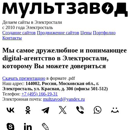
Делаем сайты в Электростали
с 2010 года
Электросталь
Создание сайтов
Продвижение сайтов
Цены
Портфолио
Контакты
Мы самое дружелюбное и понимающее
digital-агентство в Электростали,
которому
Вы можете довериться
Скачать презентацию
в формате .pdf
Наш адрес:
144002
,
Россия
,
Московская обл.
,
г.
Электросталь
,
ул. Красная, д. 30б (офисы 501-512)
Телефон:
+7 (495) 166-19-31
Электронная почта:
multzavod@yandex.ru