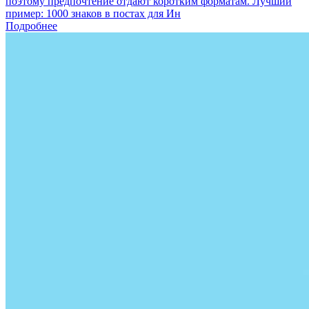
поэтому предпочтение отдают коротким форматам. Лучший
пример: 1000 знаков в постах для Ин
Подробнее